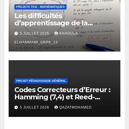
PROJETS TICE - MATHÉMATIQUES
Les difficultés
d’apprentissage de la
géométrie chez les élèves de
5 JUILLET 2026
KHAOULA
2 -ème BAC : manifestations,
causes et propositions de
ELHAMMAMI_GRP6_13
remédiation.
PROJET PÉDAGOGIQUE GÉNÉRAL
Codes Correcteurs d’Erreur :
Hamming (7,4) et Reed-
Solomon
5 JUILLET 2026
QAZATMOHAMED