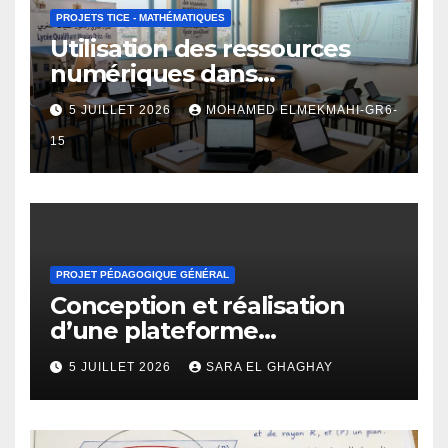
PROJETS TICE - MATHÉMATIQUES
Utilisation des ressources
numériques dans
l’enseignement des
5 JUILLET 2026
MOHAMED ELMEKMAHI-GR6-
fonctions numériques au
lycée qualifiant
15
PROJET PÉDAGOGIQUE GÉNÉRAL
Conception et réalisation
d’une plateforme
d’apprentissage en ligne
5 JUILLET 2026
SARA EL GHAGHAY
pour l’enseignement des
mathématiques