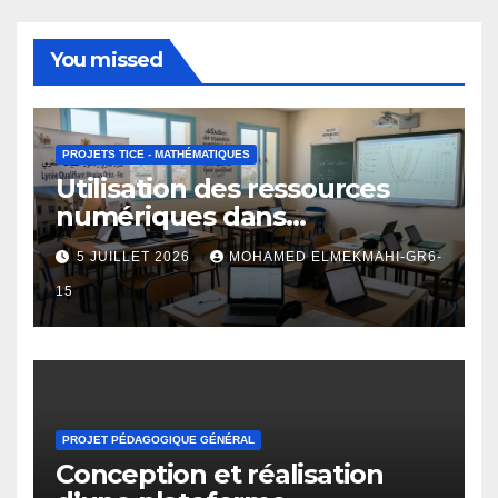
You missed
PROJETS TICE - MATHÉMATIQUES
Utilisation des ressources
numériques dans
l’enseignement des
5 JUILLET 2026
MOHAMED ELMEKMAHI-GR6-
fonctions numériques au
lycée qualifiant
15
PROJET PÉDAGOGIQUE GÉNÉRAL
Conception et réalisation