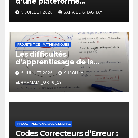
d’une plateforme
d’apprentissage en ligne
5 JUILLET 2026
SARA EL GHAGHAY
pour l’enseignement des
mathématiques
PROJETS TICE - MATHÉMATIQUES
Les difficultés
d’apprentissage de la
géométrie chez les élèves de
5 JUILLET 2026
KHAOULA
2 -ème BAC : manifestations,
causes et propositions de
ELHAMMAMI_GRP6_13
remédiation.
PROJET PÉDAGOGIQUE GÉNÉRAL
Codes Correcteurs d’Erreur :