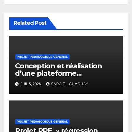
Related Post
PROJET PÉDAGOGIQUE GÉNÉRAL
Conception et réalisation
d’une plateforme
d’apprentissage en ligne
JUIL 5, 2026
SARA EL GHAGHAY
pour l’enseignement des
mathématiques
PROJET PÉDAGOGIQUE GÉNÉRAL
Projet PPE » régression