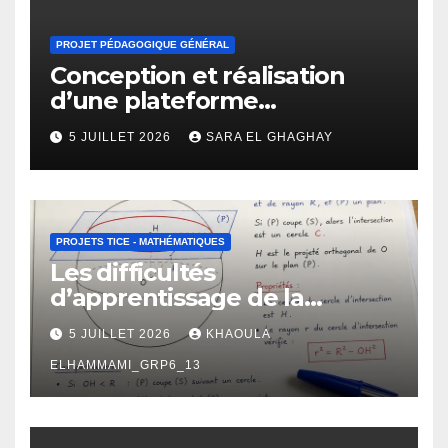
PROJET PÉDAGOGIQUE GÉNÉRAL
Conception et réalisation
d’une plateforme
d’apprentissage en ligne
5 JUILLET 2026
SARA EL GHAGHAY
pour l’enseignement des
mathématiques
PROJETS TICE - MATHÉMATIQUES
Les difficultés
d’apprentissage de la
géométrie chez les élèves de
5 JUILLET 2026
KHAOULA
2 -ème BAC : manifestations,
causes et propositions de
ELHAMMAMI_GRP6_13
remédiation.