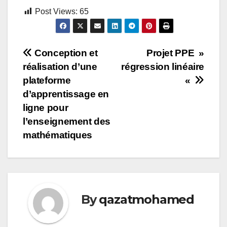
Post Views:
65
Conception et
Projet PPE »
réalisation d’une
régression linéaire
Navigation
plateforme
«
de
d’apprentissage en
l’article
ligne pour
l’enseignement des
mathématiques
By
qazatmohamed