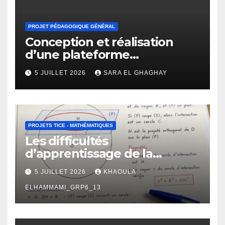
PROJET PÉDAGOGIQUE GÉNÉRAL
Conception et réalisation
d’une plateforme
d’apprentissage en ligne
5 JUILLET 2026
SARA EL GHAGHAY
pour l’enseignement des
mathématiques
PROJETS TICE - MATHÉMATIQUES
Les difficultés
d’apprentissage de la
géométrie chez les élèves de
5 JUILLET 2026
KHAOULA
2 -ème BAC : manifestations,
causes et propositions de
ELHAMMAMI_GRP6_13
remédiation.