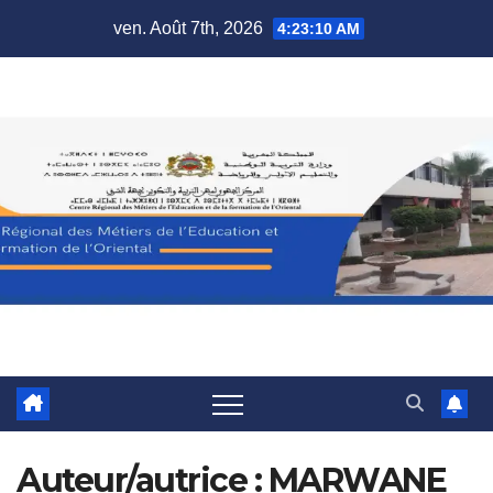
Skip
ven. Août 7th, 2026
4:23:10 AM
to
content
Auteur/autrice :
MARWANE