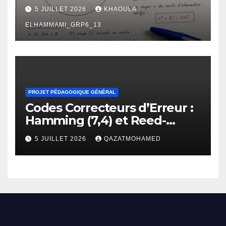
géométrie chez les élèves de
5 JUILLET 2026
KHAOULA
2 -ème BAC : manifestations,
causes et propositions de
ELHAMMAMI_GRP6_13
remédiation.
PROJET PÉDAGOGIQUE GÉNÉRAL
Codes Correcteurs d’Erreur :
Hamming (7,4) et Reed-
Solomon
5 JUILLET 2026
QAZATMOHAMED