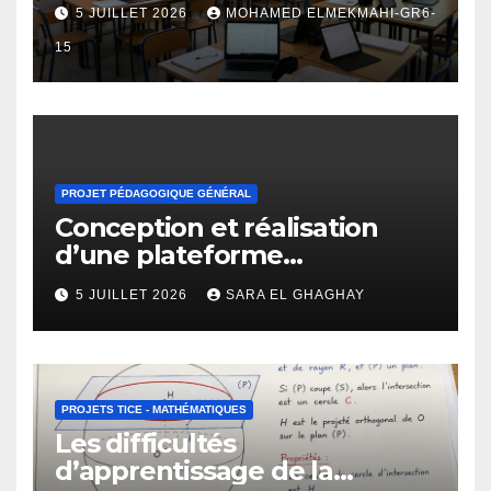
l’enseignement des
5 JUILLET 2026
MOHAMED ELMEKMAHI-GR6-
fonctions numériques au
lycée qualifiant
15
PROJET PÉDAGOGIQUE GÉNÉRAL
Conception et réalisation
d’une plateforme
d’apprentissage en ligne
5 JUILLET 2026
SARA EL GHAGHAY
pour l’enseignement des
mathématiques
PROJETS TICE - MATHÉMATIQUES
Les difficultés
d’apprentissage de la