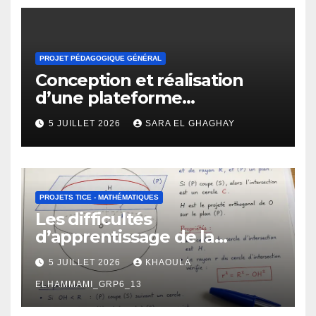
PROJET PÉDAGOGIQUE GÉNÉRAL
Conception et réalisation
d’une plateforme
d’apprentissage en ligne
5 JUILLET 2026
SARA EL GHAGHAY
pour l’enseignement des
mathématiques
PROJETS TICE - MATHÉMATIQUES
Les difficultés
d’apprentissage de la
géométrie chez les élèves de
5 JUILLET 2026
KHAOULA
2 -ème BAC : manifestations,
causes et propositions de
ELHAMMAMI_GRP6_13
remédiation.