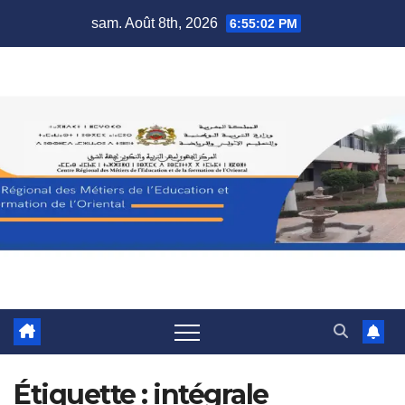
Skip
sam. Août 8th, 2026
6:55:02 PM
to
content
Étiquette :
intégrale