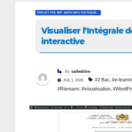
PROJET PFE MIP: MATH INFO PHYSIQUE...
Visualiser l’Intégral
interactive
By
saifeddine
#2 Bac
,
#e-learni
JUIL 1, 2026
#Riemann
,
#visualisation
,
#WordPr