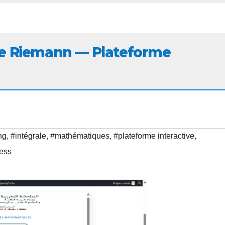
e de Riemann — Plateforme
ng
,
#intégrale
,
#mathématiques
,
#plateforme interactive
,
ess