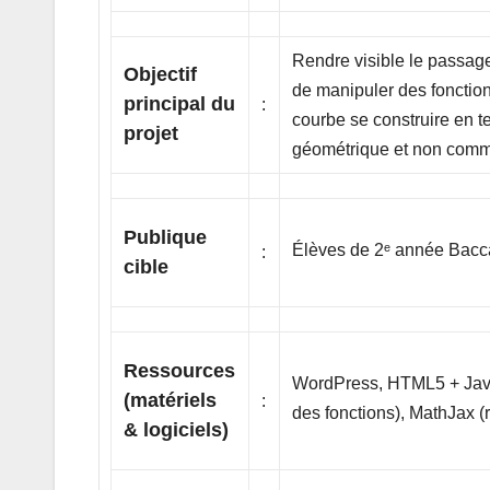
Rendre visible le passage
Objectif
de manipuler des fonctions
principal du
:
courbe se construire en 
projet
géométrique et non comm
Publique
Élèves de 2ᵉ année Bacca
:
cible
Ressources
WordPress, HTML5 + JavaSc
(matériels
:
des fonctions), MathJax (
& logiciels)