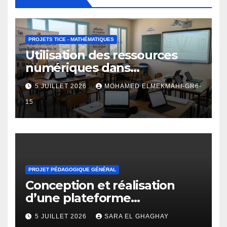
PROJETS TICE - MATHÉMATIQUES
Utilisation des ressources
numériques dans
l’enseignement des
5 JUILLET 2026
MOHAMED ELMEKMAHI-GR6-
fonctions numériques au
lycée qualifiant
15
PROJET PÉDAGOGIQUE GÉNÉRAL
Conception et réalisation
d’une plateforme
d’apprentissage en ligne
5 JUILLET 2026
SARA EL GHAGHAY
pour l’enseignement des