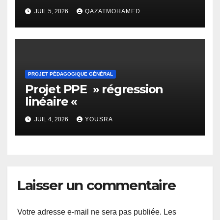
Solomon
JUIL 5, 2026
QAZATMOHAMED
PROJET PÉDAGOGIQUE GÉNÉRAL
Projet PPE » régression
linéaire «
JUIL 4, 2026
YOUSRA
Laisser un commentaire
Votre adresse e-mail ne sera pas publiée.
Les