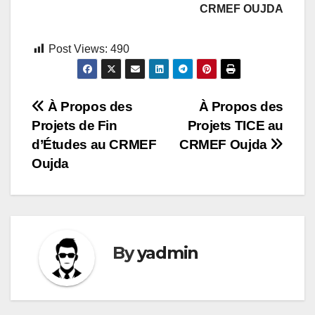
CRMEF OUJDA
Post Views:
490
À Propos des
À Propos des
Projets de Fin
Projets TICE au
Navigation
d’Études au CRMEF
CRMEF Oujda
de
Oujda
l’article
By
yadmin