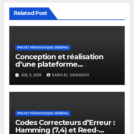
Related Post
PROJET PÉDAGOGIQUE GÉNÉRAL
Conception et réalisation
d’une plateforme
d’apprentissage en ligne
JUIL 5, 2026
SARA EL GHAGHAY
pour l’enseignement des
mathématiques
PROJET PÉDAGOGIQUE GÉNÉRAL
Codes Correcteurs d’Erreur :
Hamming (7,4) et Reed-