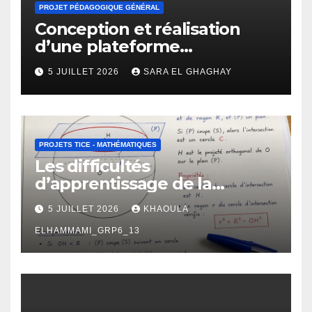
PROJET PÉDAGOGIQUE GÉNÉRAL
Conception et réalisation
d’une plateforme
d’apprentissage en ligne
5 JUILLET 2026
SARA EL GHAGHAY
pour l’enseignement des
mathématiques
PROJETS TICE - MATHÉMATIQUES
Les difficultés
d’apprentissage de la
géométrie chez les élèves de
5 JUILLET 2026
KHAOULA
2 -ème BAC : manifestations,
causes et propositions de
ELHAMMAMI_GRP6_13
remédiation.