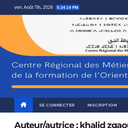
Skip
ven. Août 7th, 2026
5:24:15 PM
to
content
SE CONNECTER
INSCRIPTION
Auteur/autrice :
khalid zga