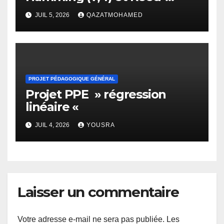
Solomon
JUIL 5, 2026
QAZATMOHAMED
PROJET PÉDAGOGIQUE GÉNÉRAL
Projet PPE » régression
linéaire «
JUIL 4, 2026
YOUSRA
Laisser un commentaire
Votre adresse e-mail ne sera pas publiée.
Les