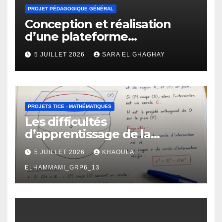
PROJET PÉDAGOGIQUE GÉNÉRAL
Conception et réalisation
d’une plateforme
d’apprentissage en ligne
5 JUILLET 2026
SARA EL GHAGHAY
pour l’enseignement des
mathématiques
PROJETS TICE - MATHÉMATIQUES
Les difficultés
d’apprentissage de la
géométrie chez les élèves de
5 JUILLET 2026
KHAOULA
2 -ème BAC : manifestations,
causes et propositions de
ELHAMMAMI_GRP6_13
remédiation.