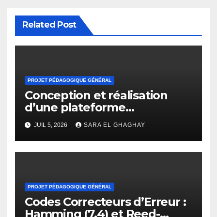
Related Post
PROJET PÉDAGOGIQUE GÉNÉRAL
Conception et réalisation
d’une plateforme
d’apprentissage en ligne
JUIL 5, 2026
SARA EL GHAGHAY
pour l’enseignement des
mathématiques
PROJET PÉDAGOGIQUE GÉNÉRAL
Codes Correcteurs d’Erreur :
Hamming (7,4) et Reed-