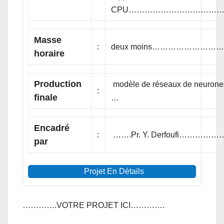
CPU………………………………
Masse
:
deux moins…………………
horaire
Production
modèle de réseaux de neuron
:
finale
…
Encadré
:
…….Pr. Y. Derfoufi………
par
Projet En Détails
………….VOTRE PROJET ICI………….