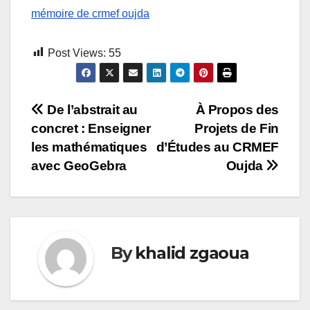
mémoire de crmef oujda
Post Views:
55
De l’abstrait au
À Propos des
concret : Enseigner
Projets de Fin
Navigation
les mathématiques
d’Études au CRMEF
de
avec GeoGebra
Oujda
l’article
By
khalid zgaoua