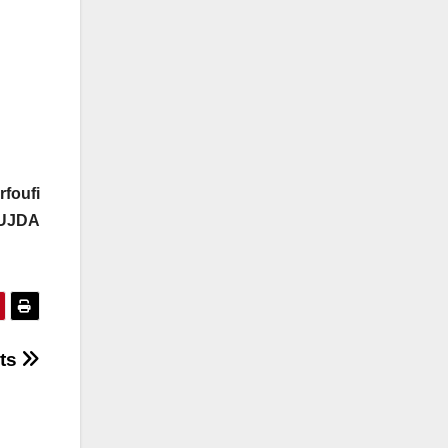
rfoufi
UJDA
ets