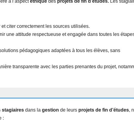
ère à l’aspect
éthique
des
projets de fin d’études.
Les stagiai
 et citer correctement les sources utilisées.
nir une attitude respectueuse et engagée dans toutes les étape
s solutions pédagogiques adaptées à tous les élèves, sans
 manière transparente avec les parties prenantes du projet, notam
 stagiaires
dans la
gestion
de leurs
projets de fin d’études
, 
 :