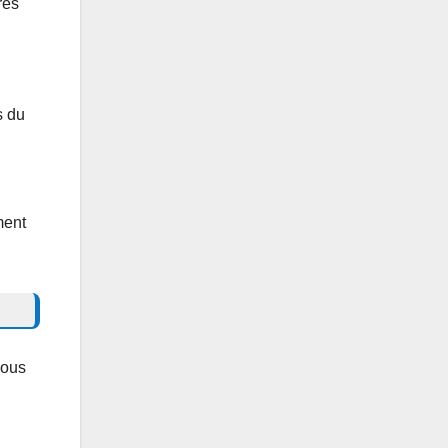
res
s du
ment
nous